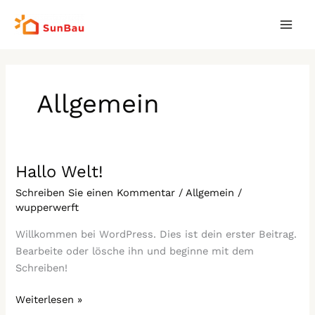
Zum
Mai
Inhalt
Men
springen
Allgemein
Hallo Welt!
Hallo
Welt!
Schreiben Sie einen Kommentar
/
Allgemein
/
wupperwerft
Willkommen bei WordPress. Dies ist dein erster Beitrag.
Bearbeite oder lösche ihn und beginne mit dem
Schreiben!
Weiterlesen »