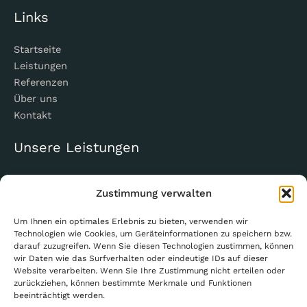
Links
Startseite
Leistungen
Referenzen
Über uns
Kontakt
Unsere Leistungen
Architektenleistung
Zustimmung verwalten
Rohbau
Maurer- und Putzarbeiten
Um Ihnen ein optimales Erlebnis zu bieten, verwenden wir
Abbrucharbeiten
Technologien wie Cookies, um Geräteinformationen zu speichern bzw.
Fenstereinbau
darauf zuzugreifen. Wenn Sie diesen Technologien zustimmen, können
wir Daten wie das Surfverhalten oder eindeutige IDs auf dieser
Fassadenarbeiten
Website verarbeiten. Wenn Sie Ihre Zustimmung nicht erteilen oder
Trockenbauarbeiten
zurückziehen, können bestimmte Merkmale und Funktionen
Badmodernisierung / Barrierefreiheit
beeinträchtigt werden.